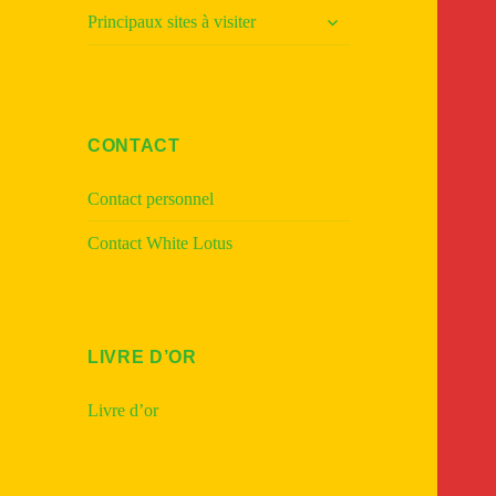
ouvrir
Principaux sites à visiter
le
sous-
menu
CONTACT
Contact personnel
Contact White Lotus
LIVRE D’OR
Livre d’or