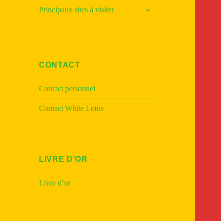
ouvrir
Principaux sites à visiter
le
sous-
menu
CONTACT
Contact personnel
Contact White Lotus
LIVRE D’OR
Livre d’or