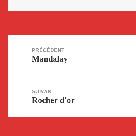
Navigation
de
PRÉCÉDENT
Mandalay
l’article
Article
précédent :
SUIVANT
Rocher d'or
Article
suivant :